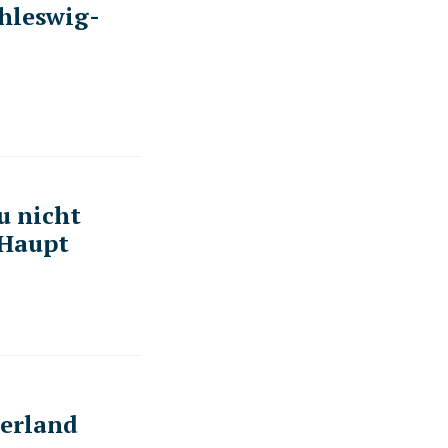
chleswig-
u nicht
 Haupt
erland