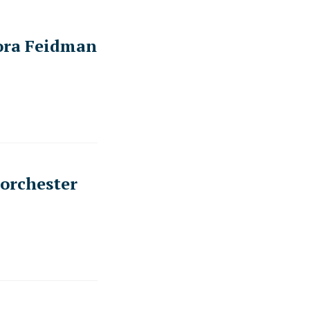
iora Feidman
iorchester