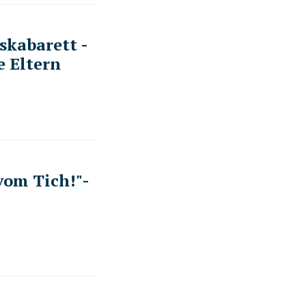
skabarett -
e Eltern
vom Tich!"-